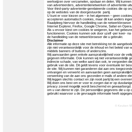
werkwijzen over verzamelen, opslaan en delen. Wij kunnen 
van adverteerders, advertentienetwerken of advertentie uitw
Voor third-party-advertentie-gerelateerde cookies die op on
op de websites van de doorgestuurde partij.
U kunt er voor kiezen om – in het algemeen – geen cookie
accepteren automatisch cookies, maar dit kan anders inges
Raadpleeg hiervoor de handleiding van de netwerkbrowser di
Internet Explorer, Firefox, Google Chrome, Safari en Opera
Als u ervoor kiest om cookies te weigeren, kan het gebeu
functioneren. Cookies kunnen ook door uzelf -per keer- na
de handleiding van de netwerkbrowser die u gebruikt.
Disclaimer
Alle informatie op deze site met betrekking tot de aangebo
zijn niet verantwoordelijk voor de inhoud en het beleid va
middels banners of buttons of anderszins.
Wij aanvaarden geen enkele aansprakelijkheid voor de veilig
gegeven informatie. Ook kunnen wij niet verantwoordelijk 
indirecte schade, van welke aard dan ook, te vergoeden die v
gebruik van de site. Dit geldt tevens voor eventuele ter b
de site. Wij kunnen niet garanderen dat aan ons toegezonde
ontvangen en verwerkt en aanvaarden geen aansprakelijkhei
verwerking van de aan ons gezonden e-mails of andere elek
Wij leggen slechts contact en zijn nooit partij bij een over
Wij doen ons best om er voor te zorgen dat er op dusdan
privacy zoveel mogelijk wordt beschermd en gewaarborgd. W
om u van dienst te zijn. De persoonlijke gegevens die u op d
gebruikt waarvoor u de gevraagde informatie heeft opgege
© Keuken M