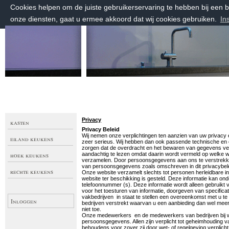
Cookies helpen om de juiste gebruikerservaring te hebben bij een
onze diensten, gaat u ermee akkoord dat wij cookies gebruiken.
In
vrijdag 7 augustus 2026, 23:08 uur
Welkom bij Keuken Maatwerk
Privacy
kasten
Privacy Beleid
Wij nemen onze verplichtingen ten aanzien van uw privacy
eiland keukens
zeer serieus. Wij hebben dan ook passende technische en
zorgen dat de overdracht en het bewaren van gegevens veil
hoek keukens
aandachtig te lezen omdat daarin wordt vermeld op welke 
verzamelen. Door persoonsgegevens aan ons te verstrekken
van persoonsgegevens zoals omschreven in dit privacybele
rechte keukens
Onze website verzamelt slechts tot personen herleidbare info
website ter beschikking is gesteld. Deze informatie kan on
telefoonnummer (s). Deze informatie wordt alleen gebruikt v
voor het toesturen van informatie, doorgeven van specific
vakbedrijven in staat te stellen een overeenkomst met u te
Inloggen
bedrijven verstrekt waarvan u een aanbieding dan wel meer i
niet toe.
Onze medewerkers en de medewerkers van bedrijven bij wi
persoonsgegevens. Allen zijn verplicht tot geheimhouding
behoudens voor zover zij door wet- of regelgeving verplic