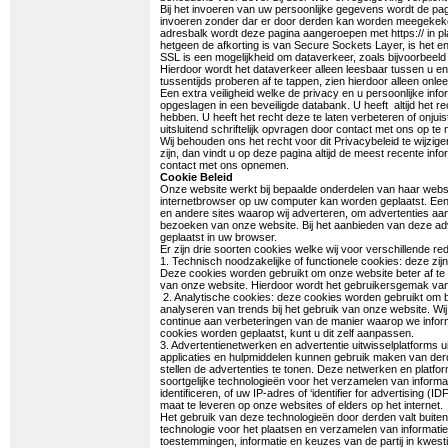
Bij het invoeren van uw persoonlijke gegevens wordt de p
invoeren zonder dar er door derden kan worden meegekeken.
adresbalk wordt deze pagina aangeroepen met https:// in pla
hetgeen de afkorting is van Secure Sockets Layer, is het enc
SSL is een mogelijkheid om dataverkeer, zoals bijvoorbeeld 
Hierdoor wordt het dataverkeer alleen leesbaar tussen u en d
tussentijds proberen af te tappen, zien hierdoor alleen onle
Een extra veiligheid welke de privacy en u persoonlijke in
opgeslagen in een beveiligde databank. U heeft altijd het re
hebben. U heeft het recht deze te laten verbeteren of onju
uitsluitend schriftelijk opvragen door contact met ons op te
Wij behouden ons het recht voor dit Privacybeleid te wijzige
zijn, dan vindt u op deze pagina altijd de meest recente inf
contact met ons opnemen.
Cookie Beleid
Onze website werkt bij bepaalde onderdelen van haar websi
internetbrowser op uw computer kan worden geplaatst. Een
en andere sites waarop wij adverteren, om advertenties aan t
bezoeken van onze website. Bij het aanbieden van deze adv
geplaatst in uw browser.
Er zijn drie soorten cookies welke wij voor verschillende r
1. Technisch noodzakelijke of functionele cookies: deze zij
Deze cookies worden gebruikt om onze website beter af t
van onze website. Hierdoor wordt het gebruikersgemak va
2. Analytische cookies: deze cookies worden gebruikt om bi
analyseren van trends bij het gebruik van onze website. 
continue aan verbeteringen van de manier waarop we infor
cookies worden geplaatst, kunt u dit zelf aanpassen.
3. Advertentienetwerken en advertentie uitwisselplatforms u
applicaties en hulpmiddelen kunnen gebruik maken van derde
stellen de advertenties te tonen. Deze netwerken en platf
soortgelijke technologieën voor het verzamelen van informa
identificeren, of uw IP-adres of ‘identifier for advertising 
maat te leveren op onze websites of elders op het internet.
Het gebruik van deze technologieën door derden valt buiten
technologie voor het plaatsen en verzamelen van informatie
toestemmingen, informatie en keuzes van de partij in kwes